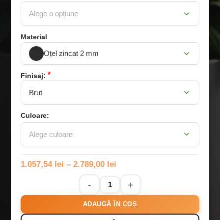
Alege o opțiune
Material
Oțel zincat 2 mm
*
Finisaj:
Brut
Culoare:
Alege culoare
1.057,54
lei
–
2.789,00
lei
ADAUGĂ ÎN COȘ