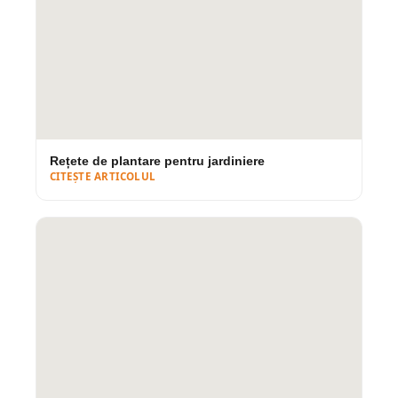
DEZAVANTAJE
În primele luni poate lăsa scurgeri de rugină
pe suprafețe deschise
Culoare fixă — nu se vopsește în alte nuanțe
Nerecomandat direct lângă pavaje albe sau
poroase neprotejate
Rețete de plantare pentru jardiniere
CITEȘTE ARTICOLUL
Patina cortenului se stabilizează în 6–18 luni, timp în
care culoarea evoluează de la portocaliu-auriu la un
maro profund, catifelat. Este exact acest proces care
oferă cortenului aspectul lui inconfundabil, viu.
Recomandat pentru:
proiecte de design,
grădini contemporane, fațade și amenajări
unde se dorește un aspect natural, industrial-
chic.