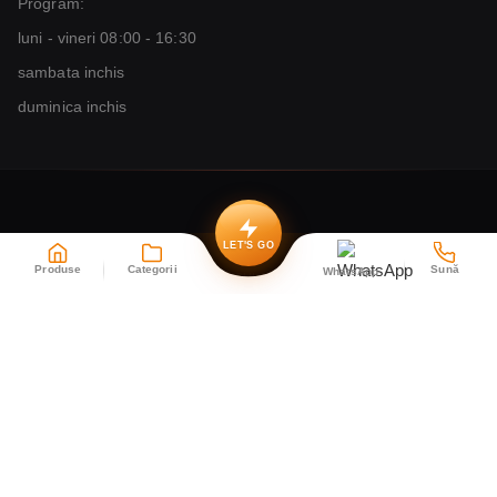
Program:
luni - vineri 08:00 - 16:30
sambata inchis
duminica inchis
LET'S GO
Produse
Categorii
Sună
WhatsApp
Copyright © 2004 - 2026
Indio SRL
CUI 16639958, Reg. Com. J35/2156/2004