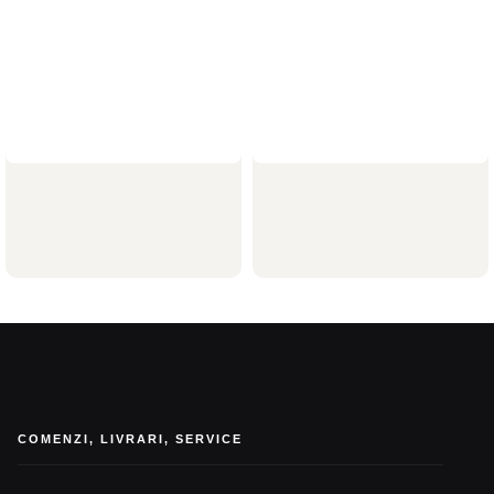
Jardiniere modulare Otel
Jardiniere patrate Corten
Jardiniere la comanda
Jardiniere patrate
1.057,54
lei
–
3.886,47
lei
COMENZI, LIVRARI, SERVICE