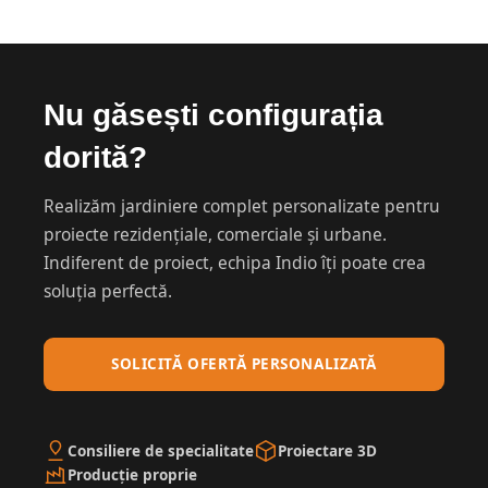
4. Inox
— soluția premium
AVANTAJE
Nu găsești configurația
Rezistență maximă la coroziune
dorită?
Aspect premium, modern — finisaj lucios sau
periat
Realizăm jardiniere complet personalizate pentru
Durabilitate practic nelimitată
proiecte rezidențiale, comerciale și urbane.
Igienic, ideal pentru medii agresive (piscine,
Indiferent de proiect, echipa Indio îți poate crea
litoral, industrie)
soluția perfectă.
DEZAVANTAJE
Cel mai scump material
SOLICITĂ OFERTĂ PERSONALIZATĂ
Greutate mare
Poate prezenta amprente sau urme de apă
pe finisajul lucios
Consiliere de specialitate
Proiectare 3D
Producție proprie
Recomandat pentru:
proiecte premium,