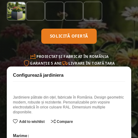
+4
SOLICITĂ OFERTĂ
PROIECTAT ȘI FABRICAT ÎN ROMÂNIA
GARANȚIE 5 ANI
LIVRARE ÎN TOATĂ ȚARA
Jardiniere pătrate din oțel, fabricate în România. Design geometric
modern, robuste și rezistente. Personalizabile prin vopsire
electrostatică în orice culoare RAL. Dimensiuni multiple
disponibile.
Add to wishlist
Compare
Marime
Alternative: