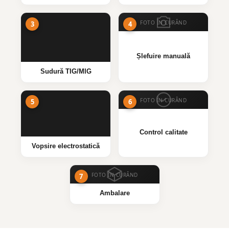
FOTO ÎN CURÂND
Șlefuire manuală
Sudură TIG/MIG
FOTO ÎN CURÂND
Control calitate
Vopsire electrostatică
FOTO ÎN CURÂND
Ambalare