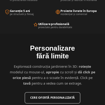
Garanție 5 ani
Proiecte livrate în Europa
pe structură și finisaj
rezidențial și comercial
Utilizare profesională
proiectate pentru durabilitate
Personalizare
fără limite
Explorează construcția jardinierei în 3D:
rotește
modelul cu mouse-ul,
apropie
cu scroll și
dă click pe
orice piesă
pentru a o scoate în evidență. Click pe
tavă
pentru a vedea cum se extrage.
CERE OFERTĂ PERSONALIZATĂ