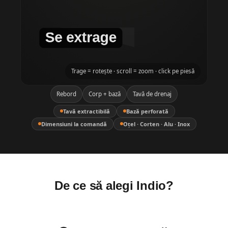
Trage = rotește · scroll = zoom · click pe piesă
Rebord
Corp + bază
Tavă de drenaj
Tavă extractibilă
Bază perforată
Dimensiuni la comandă
Oțel · Corten · Alu · Inox
De ce să alegi Indio?