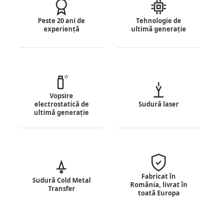
Peste 20 ani de
Tehnologie de
experiență
ultimă generație
Vopsire
electrostatică de
Sudură laser
ultimă generație
Fabricat în
Sudură Cold Metal
România, livrat în
Transfer
toată Europa