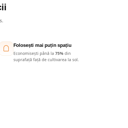
ii
s.
Folosești mai puțin spațiu
Economisești până la
75%
din
suprafață față de cultivarea la sol.