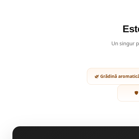
Est
Un singur p
🌿 Grădină aromatic
🛡