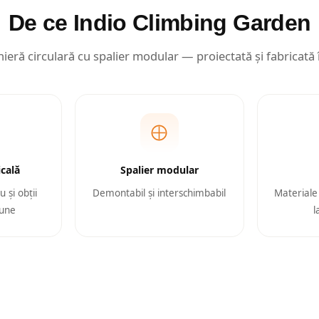
De ce Indio Climbing Garden
nieră circulară cu spalier modular — proiectată și fabricată
icală
Spalier modular
 și obții
Demontabil și interschimbabil
Materiale
bune
l