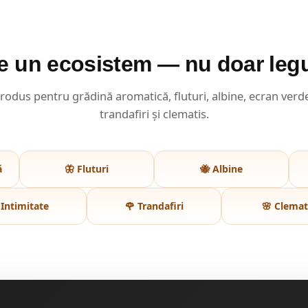
e un ecosistem — nu doar le
rodus pentru grădină aromatică, fluturi, albine, ecran verde,
trandafiri și clematis.
ă
🦋 Fluturi
🐝 Albine
️ Intimitate
🌹 Trandafiri
🌸 Clemat