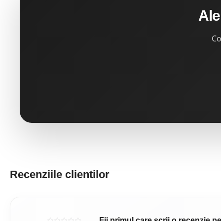
Ale
Co
Recenziile clientilor
Fii primul care scrii o recenzie 