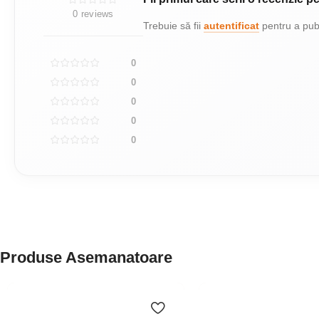
0 reviews
Trebuie să fii
autentificat
pentru a publ
0
0
0
0
0
Produse Asemanatoare