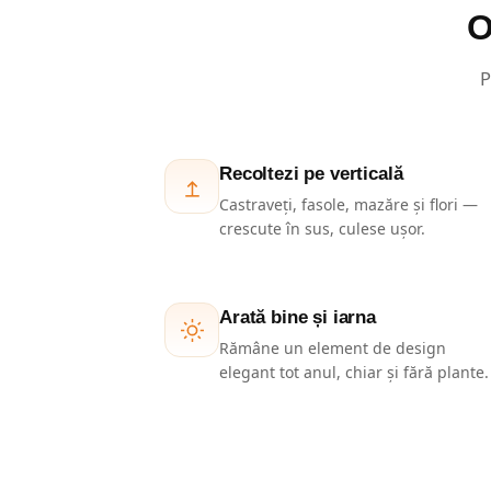
O
P
Recoltezi pe verticală
Castraveți, fasole, mazăre și flori —
crescute în sus, culese ușor.
Arată bine și iarna
Rămâne un element de design
elegant tot anul, chiar și fără plante.