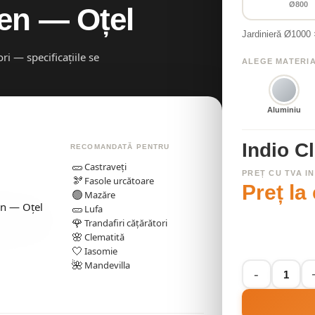
Ø800
en — Oțel
Jardinieră Ø1000
ri — specificațiile se
ALEGE MATERI
Aluminiu
Indio C
RECOMANDATĂ PENTRU
🥒
Castraveți
PREȚ CU TVA I
🫘
Fasole urcătoare
Preț la
🟢
Mazăre
🥒
Lufa
🌹
Trandafiri cățărători
🌸
Clematită
🤍
Iasomie
🌺
Mandevilla
Alternative: