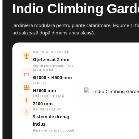
Indio Climbing Gard
Jardinieră modulară pentru plante cățărătoare, legume și flo
actualizează după dimensiunea aleasă.
MATERIAL & GROSIME
Oțel zincat 2 mm
Vopsit electrostatic (RAL)
JARDINIERĂ
Ø1000 × H500 mm
SPALIER
H1600 mm
ÎNĂLȚIME TOTALĂ
2100 mm
DRENAJ EFICIENT
Sistem de drenaj
inclus
Rezervor de apă opțional