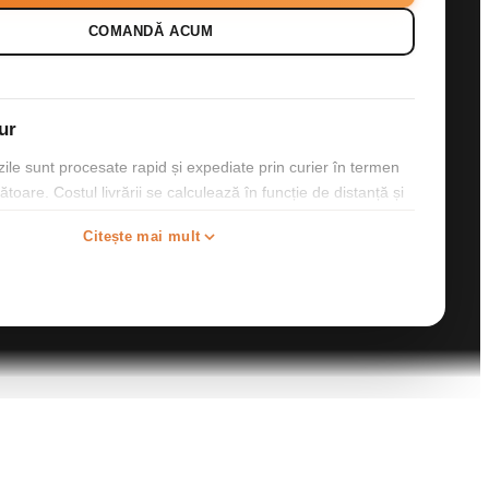
COMANDĂ ACUM
tur
e sunt procesate rapid și expediate prin curier în termen
ătoare. Costul livrării se calculează în funcție de distanță și
ui, iar acesta va fi comunicat înainte de confirmarea
Citește mai mult
.
 sunt realizate la comandă și nu pot fi returnate.