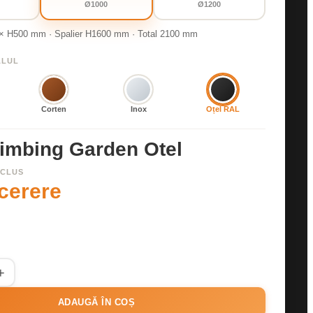
Ø1000
Ø1200
 × H500 mm · Spalier H1600 mm · Total 2100 mm
ALUL
Corten
Inox
Oțel RAL
limbing Garden Otel
NCLUS
 cerere
ADAUGĂ ÎN COȘ