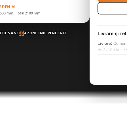
ARDEN M
H1600 mm · Total 2100 mm
ȚIE 5 ANI
4 ZONE INDEPENDENTE
Livrare și re
Livrare:
Comenzil
de 3–10 zile lucr
gabaritul coletul
finală a comenzii
Retur:
Produsele