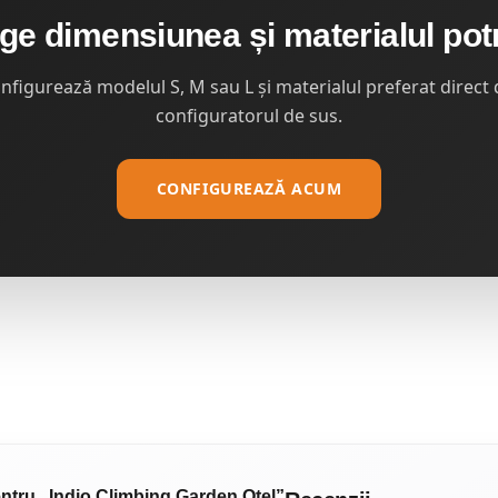
ge dimensiunea și materialul potr
nfigurează modelul S, M sau L și materialul preferat direct 
configuratorul de sus.
CONFIGUREAZĂ ACUM
pentru „Indio Climbing Garden Otel”