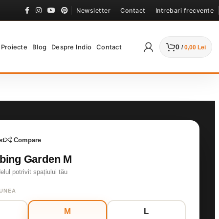
Newsletter
Contact
Intrebari frecvente
Proiecte
Blog
Despre Indio
Contact
0
/
0,00
Lei
st
Compare
mbing Garden M
ul potrivit spațiului tău
IUNEA
M
L