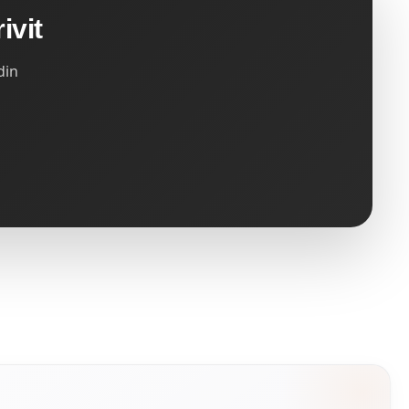
ivit
din