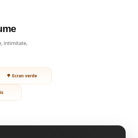
gume
 intimitate,
🌳 Ecran verde
is