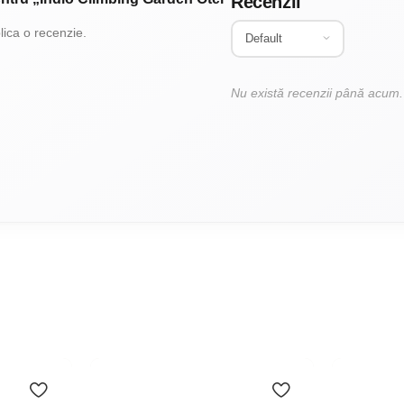
Recenzii
ica o recenzie.
Nu există recenzii până acum.