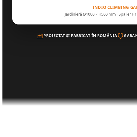
INDIO CLIMBING G
Jardinieră Ø1000 × H500 mm · Spalier 
PROIECTAT ȘI FABRICAT ÎN ROMÂNIA
GARAN