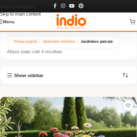
Jardiniere patrate
Skip to navigation
Skip to main content
Menu
Prima pagină
Jardiniere metalice
Jardiniere patrate
Afișez toate cele 4 rezultate
Show sidebar