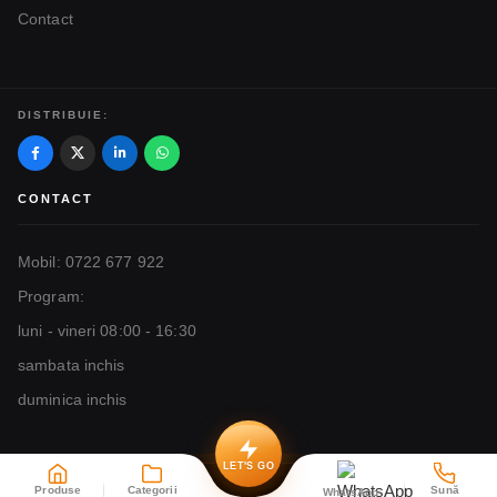
Contact
DISTRIBUIE:
CONTACT
Mobil: 0722 677 922
Program:
luni - vineri 08:00 - 16:30
sambata inchis
duminica inchis
LET'S GO
Produse
Categorii
Sună
WhatsApp