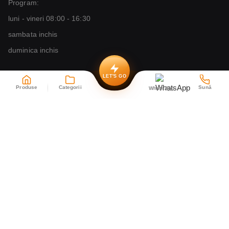
Program:
luni - vineri 08:00 - 16:30
sambata inchis
duminica inchis
LET'S GO
Produse
Categorii
Sună
WhatsApp
Copyright © 2004 - 2026
INDIO SRL
CUI 16639958, Reg. Com. J35/2156/2004