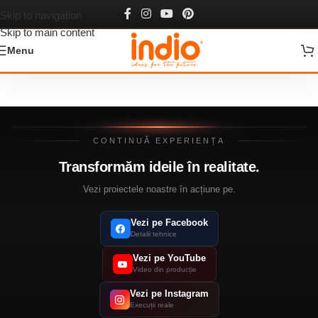
Stiri
Skip to navigation
Skip to main content
Menu
CONTINUĂ EXPERIENȚA
Transformăm ideile în realitate.
Vezi proiectele noastre în acțiune pe
.
Vezi pe Facebook
Detalii tehnice
Vezi pe YouTube
Video din producție
Vezi pe Instagram
Execuții reale