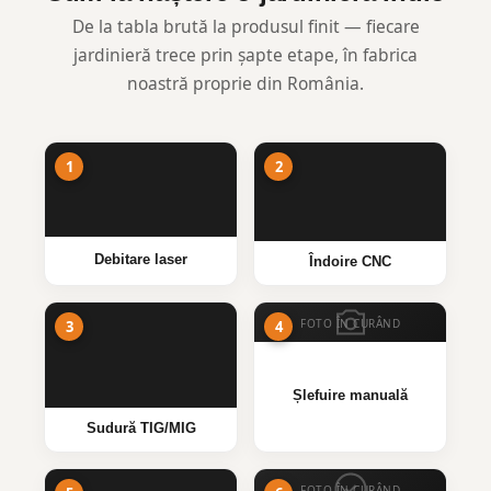
De la tabla brută la produsul finit — fiecare
jardinieră trece prin șapte etape, în fabrica
noastră proprie din România.
Debitare laser
Îndoire CNC
FOTO ÎN CURÂND
Șlefuire manuală
Sudură TIG/MIG
FOTO ÎN CURÂND