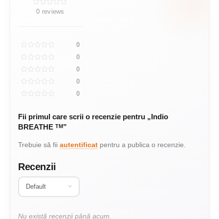
materiale în fabrica proprie, așa că îți
0 reviews
recomandăm materialul potrivit proiectului tău
— nu pe cel mai convenabil pentru noi.
0
0
0
0
0
Fii primul care scrii o recenzie pentru „Indio
BREATHE
”
TM
Trebuie să fii
autentificat
pentru a publica o recenzie.
Recenzii
Nu există recenzii până acum.