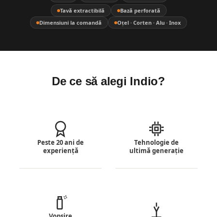
Tavă extractibilă
Bază perforată
Dimensiuni la comandă
Oțel · Corten · Alu · Inox
De ce să alegi Indio?
Peste 20 ani de
Tehnologie de
experiență
ultimă generație
Vopsire