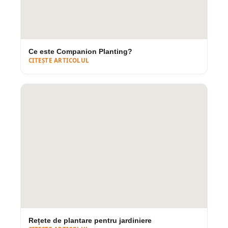
2. Aluminiu
— fără rugină, greutate
redusă
AVANTAJE
Ce este Companion Planting?
Nu ruginește niciodată
CITEȘTE ARTICOLUL
Foarte ușor — ideal pentru terase, acoperișuri
și balcoane cu limită de greutate
Practic fără întreținere
Se vopsește în orice nuanță RAL
DEZAVANTAJE
Cost mai ridicat decât oțelul
Mai puțin rigid la dimensiuni foarte mari
Se poate deforma la impact puternic
Recomandat pentru:
terase, acoperișuri
verzi, balcoane și medii cu umiditate ridicată
sau aer salin (zone de litoral).
Rețete de plantare pentru jardiniere