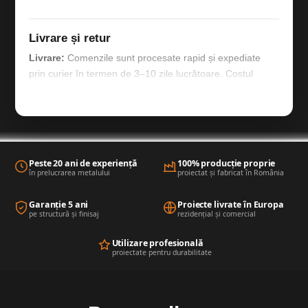
Livrare și retur
Livrare:
Comenzile sunt procesate rapid și expediate
prin curier în termen de 3–10 zile lucrătoare. Costul
livrării se calculează în funcție de distanță și gabaritul
coletului, iar acesta va fi comunicat înainte de
confirmarea finală a comenzii.
Retur:
Produsele sunt realizate la comandă și nu pot
fi returnate.
Peste 20 ani de experiență
100% producție proprie
în prelucrarea metalului
proiectat și fabricat în România
Garanție 5 ani
Proiecte livrate în Europa
pe structură și finisaj
rezidențial și comercial
Utilizare profesională
proiectate pentru durabilitate