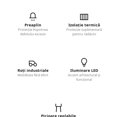
Preaplin
Izolație termică
Protecție împotriva
Protecție suplimentară
debitului excesiv
pentru rădăcini
Roți industriale
Iluminare LED
Mobilitate fără efort
Accent arhitectural și
funcțional
Picioare reglabile