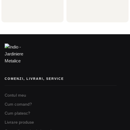
™
INDIO CASCADE
Indio Climbing Garden
Aluminiu
Jardiniere metalice
,
Jardiniere
Urban Water Art
Jardiniere metalice
,
Jardiniere
Preț la cerere
cu spalier
4.990,00
lei
–
6.990,00
lei
COMENZI, LIVRARI, SERVICE
Contul meu
Cum comand?
Cum platesc?
Livrare produse