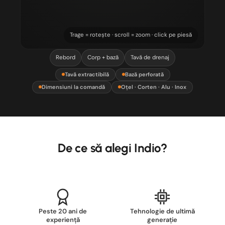
Trage = rotește · scroll = zoom · click pe piesă
Rebord
Corp + bază
Tavă de drenaj
Tavă extractibilă
Bază perforată
Dimensiuni la comandă
Oțel · Corten · Alu · Inox
De ce să alegi Indio?
Peste 20 ani de
Tehnologie de ultimă
experiență
generație