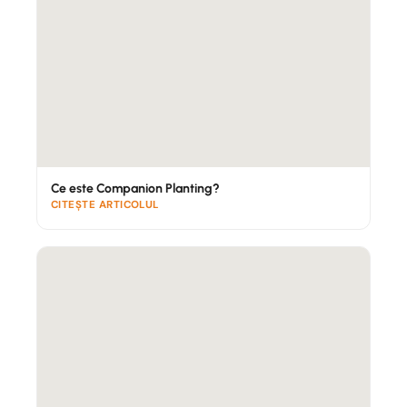
rezidențiale și comerciale, jardiniere de
dimensiuni mari, spații publice și orice culoare
personalizată.
2. Aluminiu
— fără rugină, greutate redusă
AVANTAJE
Nu ruginește niciodată
Ce este Companion Planting?
Foarte ușor — ideal pentru terase, acoperișuri
CITEȘTE ARTICOLUL
și balcoane cu limită de greutate
Practic fără întreținere
Se vopsește în orice nuanță RAL
DEZAVANTAJE
Cost mai ridicat decât oțelul
Mai puțin rigid la dimensiuni foarte mari
Se poate deforma la impact puternic