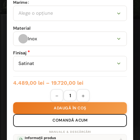
Marime
Alternative:
Alege o opțiune
Material
Inox
*
Finisaj
Satinat
4.489,00
lei
–
19.720,00
lei
ADAUGĂ ÎN COȘ
COMANDĂ ACUM
MANUALE & DESCĂRCĂRI
Informații produs