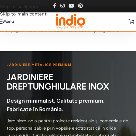
Skip to navigation
Skip to main content
Menu
Prima pagină
Jardiniere metalice
Jardiniere dreptunghiulare
JARDINIERE METALICE PREMIUM
JARDINIERE
DREPTUNGHIULARE INOX
Design minimalist. Calitate premium.
Fabricate în România.
Jardiniere Indio pentru proiecte rezidențiale și comerciale de
top, personalizabile prin vopsire electrostatică în orice
culoare RAL, funcționalitate și durabilitate contextuală.