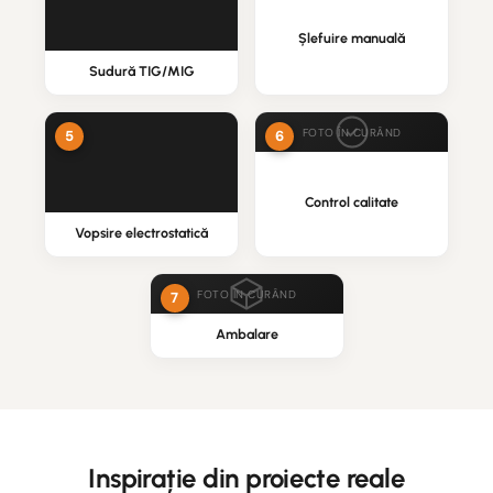
Șlefuire manuală
Sudură TIG/MIG
FOTO ÎN CURÂND
Control calitate
Vopsire electrostatică
FOTO ÎN CURÂND
Ambalare
Inspirație din proiecte reale