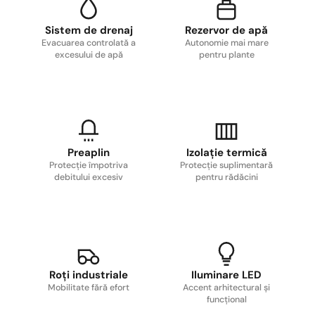
Sistem de drenaj
Rezervor de apă
Evacuarea controlată a
Autonomie mai mare
excesului de apă
pentru plante
Preaplin
Izolație termică
Protecție împotriva
Protecție suplimentară
debitului excesiv
pentru rădăcini
Roți industriale
Iluminare LED
Mobilitate fără efort
Accent arhitectural și
funcțional