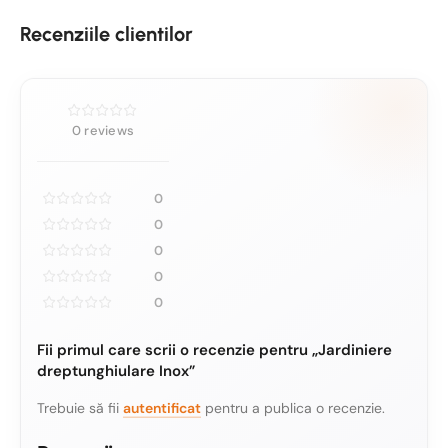
oțel? Pentru că este cel mai ieftin și mai ușor de
Recenziile clientilor
prelucrat.
La Indio
lucrăm toate cele patru
materiale în fabrica proprie, așa că îți
recomandăm materialul potrivit proiectului tău —
nu pe cel mai convenabil pentru noi.
0 reviews
0
0
0
0
0
Fii primul care scrii o recenzie pentru „Jardiniere
dreptunghiulare Inox”
Trebuie să fii
autentificat
pentru a publica o recenzie.