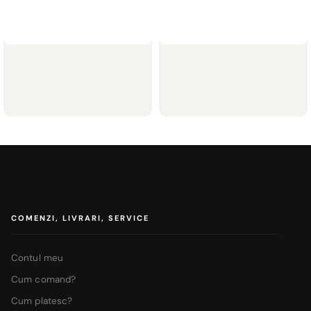
Indio Climbing Garden Corten
Indio Climbing Garden Inox
Jardiniere metalice
,
Jardiniere metalice
,
Jardiniere cu spalier
Jardiniere cu spalier
3.690,00
lei
–
5.490,00
lei
6.990,00
lei
–
9.490,00
lei
COMENZI, LIVRARI, SERVICE
Contul meu
Cum comand?
Cum platesc?