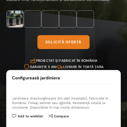
+7
SOLICITĂ OFERTĂ
PROIECTAT ȘI FABRICAT ÎN ROMÂNIA
GARANȚIE 5 ANI
LIVRARE ÎN TOATĂ ȚARA
Jardiniere dreptunghiulare din oțel inoxidabil, fabricate în
România. Finisaj satinat sau oglindă. Rezistență totală la
coroziune. Disponibile în mai multe dimensiuni.
Add to wishlist
Compare