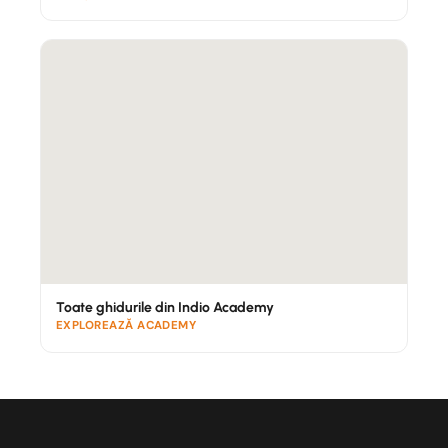
suprafețe deschise
Culoare fixă — nu se vopsește în alte nuanțe
Nerecomandat direct lângă pavaje albe sau
poroase neprotejate
Patina cortenului se stabilizează în 6–18 luni, timp în
care culoarea evoluează de la portocaliu-auriu la un
maro profund, catifelat. Este exact acest proces care
oferă cortenului aspectul lui inconfundabil, viu.
Recomandat pentru:
proiecte de design,
grădini contemporane, fațade și amenajări
unde se dorește un aspect natural, industrial-
chic.
Toate ghidurile din Indio Academy
EXPLOREAZĂ ACADEMY
4. Inox
— soluția premium
AVANTAJE
Rezistență maximă la coroziune