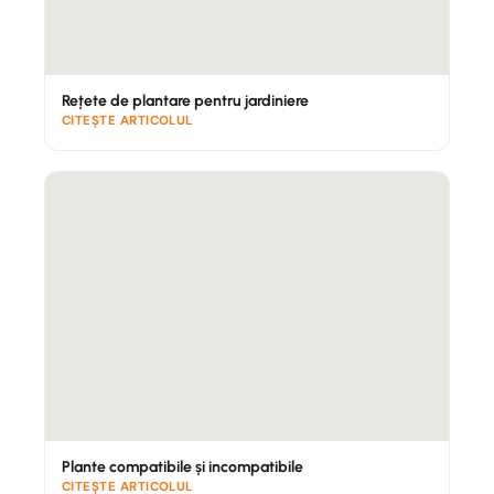
Recomandat pentru:
terase, acoperișuri verzi,
balcoane și medii cu umiditate ridicată sau
aer salin (zone de litoral).
Rețete de plantare pentru jardiniere
CITEȘTE ARTICOLUL
3. Corten
— materialul care îmbătrânește
frumos
AVANTAJE
Aspect arhitectural cald, patină ruginie naturală
Nu necesită vopsire — se auto-protejează prin
patină
Rezistență structurală foarte bună
Se integrează perfect în design contemporan
și natural
DEZAVANTAJE
Plante compatibile și incompatibile
În primele luni poate lăsa scurgeri de rugină pe
CITEȘTE ARTICOLUL