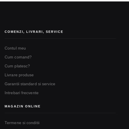
COMENZI, LIVRARI, SERVICE
Contul meu
Cum comand?
Cum platesc?
Livrare produse
Garantii standard si service
Intrebari frecvente
MAGAZIN ONLINE
Termene si conditii