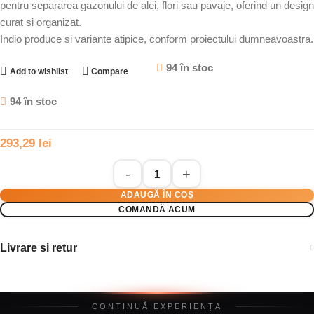
pentru separarea gazonului de alei, flori sau pavaje, oferind un design
curat si organizat.
Indio produce si variante atipice, conform proiectului dumneavoastra.
94 în stoc
Add to wishlist
Compare
94 în stoc
293,29
lei
ADAUGĂ ÎN COȘ
COMANDĂ ACUM
Livrare si retur
CONTINUĂ EXPERIENȚA