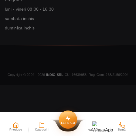
luni - vineri 08:00 - 16:30
sambata inchis
duminica inchis
Copyright © 2004 - 2026
INDIO SRL
CUI 16639958, Reg. Com. J35/2156/2004
LET'S GO
Produse
Categorii
Sună
WhatsApp