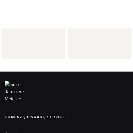
Delimitator gazon din otel
Delimitator gazon din otel
corten 1000x70hx15x2mm
corten 1250x150hx15x2mm
Delimitatoare gazon
Delimitatoare gazon
43,64
lei
98,06
lei
COMENZI, LIVRARI, SERVICE