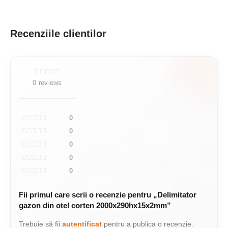
Recenziile clientilor
0 reviews
0
0
0
0
0
Fii primul care scrii o recenzie pentru „Delimitator
gazon din otel corten 2000x290hx15x2mm”
Trebuie să fii
autentificat
pentru a publica o recenzie.