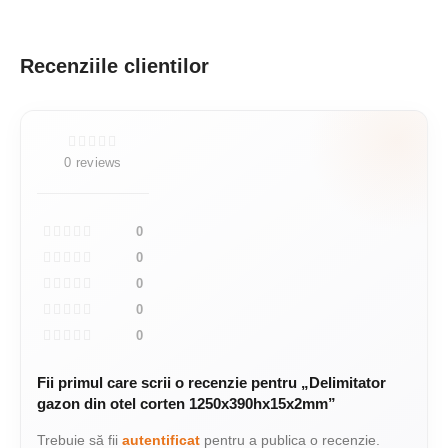
Recenziile clientilor
0 reviews
0
0
0
0
0
Fii primul care scrii o recenzie pentru „Delimitator
gazon din otel corten 1250x390hx15x2mm”
Trebuie să fii
autentificat
pentru a publica o recenzie.