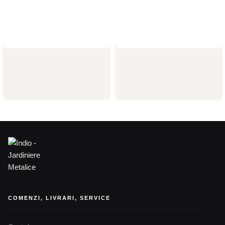
Delimitator gazon din otel
Delimitator gazon din otel
corten 1000x200hx15x2mm
corten 1000x70hx15x2mm
Delimitatoare gazon
Delimitatoare gazon
103,00
lei
43,64
lei
COMENZI, LIVRARI, SERVICE