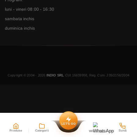
luni - vineri 08:00 - 16:30
sambata inchis
duminica inchis
Copyright © 2004 - 2026
INDIO SRL
CUI 16639958, Reg. Com. J35/2156/2004
LET'S GO
Produse
Categorii
Sună
WhatsApp