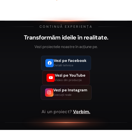
Retur:
Produsele sunt realizate la comandă și nu pot fi returnate.
CONTINUĂ EXPERIENȚA
Transformăm ideile în realitate.
Vezi proiectele noastre în acțiune pe
.
Vezi pe Facebook
Detalii tehnice
Vezi pe YouTube
Video din producție
Vezi pe Instagram
Execuții reale
Ai un proiect?
Vorbim.