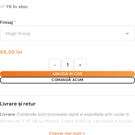
76 în stoc
Alternative:
Finisaj
*
Alege finisaj
88,00
lei
ADAUGĂ ÎN COȘ
COMANDĂ ACUM
Livrare și retur
Livrare:
Comenzile sunt procesate rapid și expediate prin curier în
termen de 3–10 zile lucrătoare. Costul livrării se calculează în funcție
de distanță și gabaritul coletului, iar acesta va fi comunicat înainte de
Citește mai mult
confirmarea finală a comenzii.