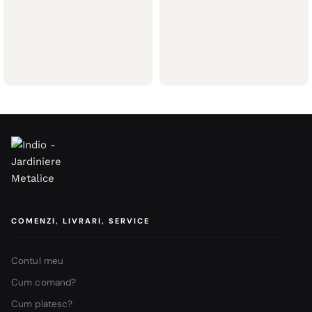
Sunt potrivite pentru exterior?
Da, dacă sunt realizate din inox AISI 304 sau 316.
Colțar inox protecție perete
Colțar inox protecție perete la
30×30 mm – trafic ușor,
comandă – dimensiuni și
lungime 1.5 m
grosimi personalizate
Protecții perete
Protecții perete
44,00
lei
COMENZI, LIVRARI, SERVICE
Contul meu
Cum comand?
Cum platesc?