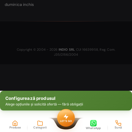
duminica inchis
Copyright © 2004 - 2026
INDIO SRL
CUI 16639958, Reg. Com.
J35/2156/2004
Configurează produsul
Alege opțiunile și solicită ofertă — fără obligații
LET'S GO
Produse
Categorii
Sună
WhatsApp