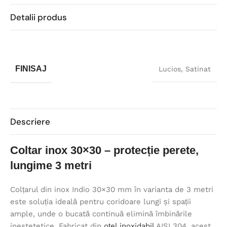
Detalii produs
FINISAJ
Lucios
,
Satinat
Descriere
Coltar inox 30×30 – protecție perete,
lungime 3 metri
Colțarul din inox Indio 30×30 mm în varianta de 3 metri
este soluția ideală pentru coridoare lungi și spații
ample, unde o bucată continuă elimină îmbinările
inestetetice. Fabricat din
oțel inoxidabil
AISI 304, acest