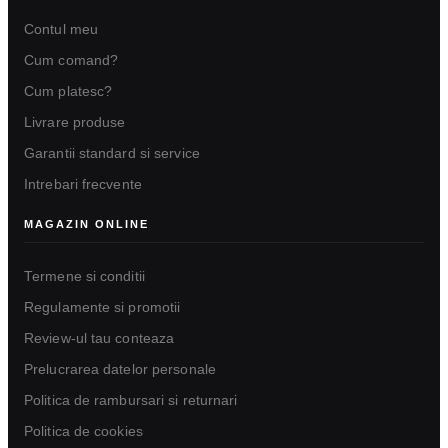
Contul meu
Cum comand?
Cum platesc?
Livrare produse
Garantii standard si service
Intrebari frecvente
MAGAZIN ONLINE
Termene si conditii
Regulamente si promotii
Review-ul tau conteaza
Prelucrarea datelor personale
Politica de rambursari si returnari
Politica de cookies