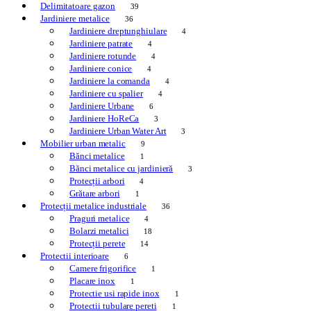
Delimitatoare gazon
39
Jardiniere metalice
36
Jardiniere dreptunghiulare
4
Jardiniere patrate
4
Jardiniere rotunde
4
Jardiniere conice
4
Jardiniere la comanda
4
Jardiniere cu spalier
4
Jardiniere Urbane
6
Jardiniere HoReCa
3
Jardiniere Urban Water Art
3
Mobilier urban metalic
9
Bănci metalice
1
Bănci metalice cu jardinieră
3
Protecții arbori
4
Grătare arbori
1
Protecții metalice industriale
36
Praguri metalice
4
Bolarzi metalici
18
Protecții perete
14
Protectii interioare
6
Camere frigorifice
1
Placare inox
1
Protectie usi rapide inox
1
Protectii tubulare pereti
1