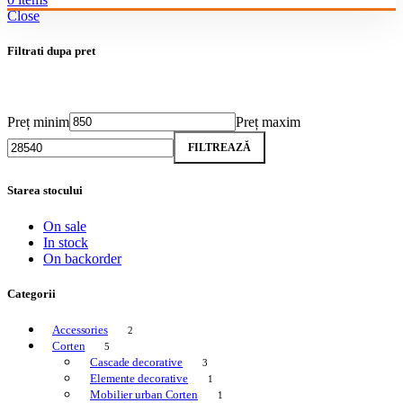
Close
Filtrati dupa pret
Preț minim
Preț maxim
FILTREAZĂ
Starea stocului
On sale
In stock
On backorder
Categorii
Accessories
2
Corten
5
Cascade decorative
3
Elemente decorative
1
Mobilier urban Corten
1