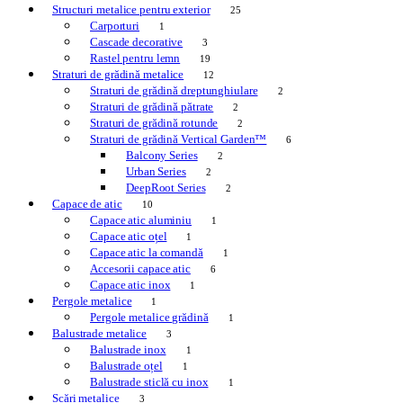
Structuri metalice pentru exterior
25
Carporturi
1
Cascade decorative
3
Rastel pentru lemn
19
Straturi de grădină metalice
12
Straturi de grădină dreptunghiulare
2
Straturi de grădină pătrate
2
Straturi de grădină rotunde
2
Straturi de grădină Vertical Garden™
6
Balcony Series
2
Urban Series
2
DeepRoot Series
2
Capace de atic
10
Capace atic aluminiu
1
Capace atic oțel
1
Capace atic la comandă
1
Accesorii capace atic
6
Capace atic inox
1
Pergole metalice
1
Pergole metalice grădină
1
Balustrade metalice
3
Balustrade inox
1
Balustrade oțel
1
Balustrade sticlă cu inox
1
Scări metalice
3