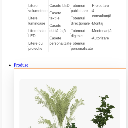
Litere
Casete LED
Totemuri
Proiectare
volumetrice
publicitare
&
Casete
consultanță
Litere
textile
Totemuri
luminoase
direcționale
Montaj
Casete
Litere halo
dublă față
Totemuri
Mentenanță
LED
digitale
Casete
Autorizare
Litere cu
personalizate
Totemuri
proiecție
personalizate
Produse