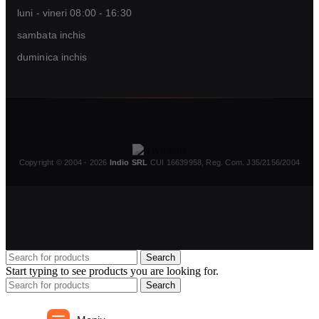
luni - vineri 08:00 - 16:30
sambata inchis
duminica inchis
Copyright © 2004 - 2026
Indio SRL
CUI 16639958, Reg. Com. J35/2156/2004
Inapoi sus
Search
Start typing to see products you are looking for.
Search