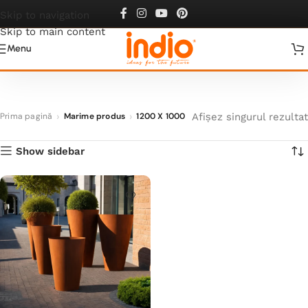
1200 X 1000
Skip to navigation
Skip to main content
Menu
Afișez singurul rezultat
Prima pagină
Marime produs
1200 X 1000
Show sidebar