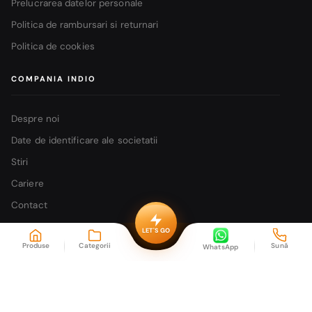
Prelucrarea datelor personale
Politica de rambursari si returnari
Politica de cookies
COMPANIA INDIO
Despre noi
Date de identificare ale societatii
Stiri
Cariere
Contact
LET'S GO
Produse
Categorii
Sună
WhatsApp
DISTRIBUIE: