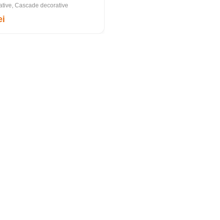
tive
,
Cascade decorative
ei