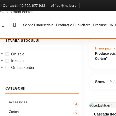
Cascasa ; Corten ; Cascada cu de
Skip to navigation
Contact +40 722 677 922
office@indio.ro
Skip to main content
Servicii Industriale
Producție Publicitară
Produse
IND
STAREA STOCULUI
Prima pagină
Produse etic
On sale
Corten”
In stock
On backorder
Show
9
CATEGORII
Accessories
2
Corten
5
Cascada dec