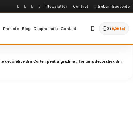
corative din Corten pentru gradi
Newsletter
Contact
Intrebari frecvente
Proiecte
Blog
Despre Indio
Contact
0
/
0,00
Lei
e decorative din Corten pentru gradina ; Fantana decorativa din