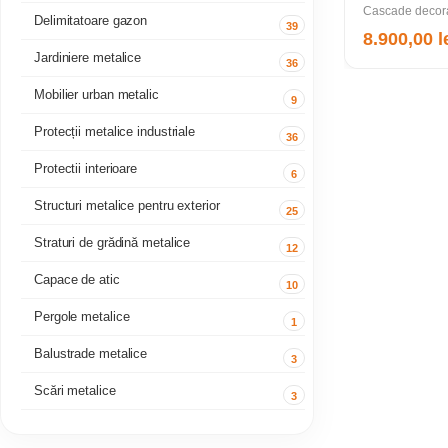
Cascade decora
Delimitatoare gazon
39
8.900,00
l
Jardiniere metalice
36
Mobilier urban metalic
9
Protecții metalice industriale
36
Protectii interioare
6
Structuri metalice pentru exterior
25
Straturi de grădină metalice
12
Capace de atic
10
Pergole metalice
1
Balustrade metalice
3
Scări metalice
3