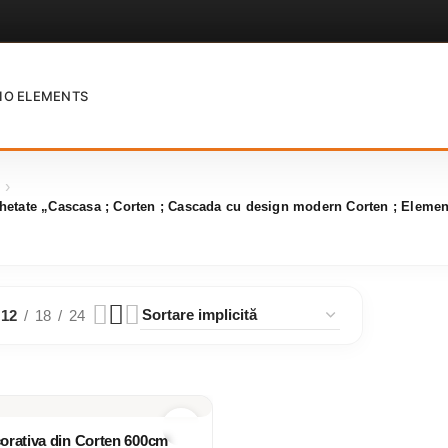
sign modern Corten ; Elemente de
IO ELEMENTS
hetate „Cascasa ; Corten ; Cascada cu design modern Corten ; Element
12
18
24
orativa din Corten 600cm