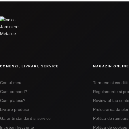
COMENZI, LIVRARI, SERVICE
MAGAZIN ONLINE
Contul meu
Termene si conditii
Cum comand?
Regulamente si pro
Cum platesc?
Review-ul tau cont
Livrare produse
Prelucrarea datelo
Garantii standard si service
Politica de rambursa
Intrebari frecvente
Politica de cookies