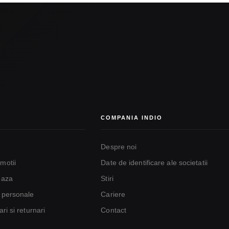
COMPANIA INDIO
Despre noi
motii
Date de identificare ale societatii
eaza
Stiri
r personale
Cariere
ri si returnari
Contact